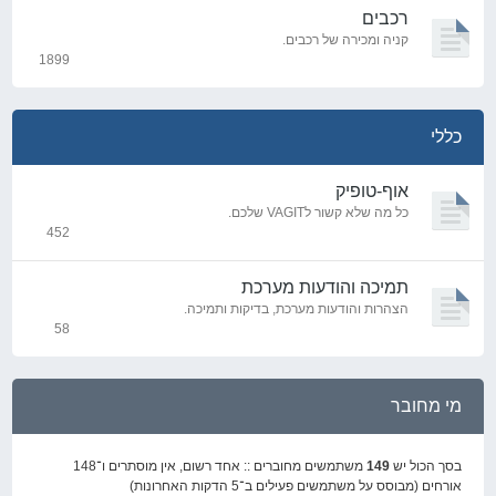
רכבים
קניה ומכירה של רכבים.
1899
נושאים
כללי
אוף-טופיק
כל מה שלא קשור לVAGIT שלכם.
452
נושאים
תמיכה והודעות מערכת
הצהרות והודעות מערכת, בדיקות ותמיכה.
58
נושאים
מי מחובר
בסך הכול יש
149
משתמשים מחוברים :: אחד רשום, אין מוסתרים ו־148
אורחים (מבוסס על משתמשים פעילים ב־5 הדקות האחרונות)