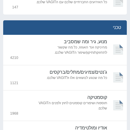
כל האירועים החברתיים שלכם עם הVAGIT שלכם.
147
נושאים
טכני
מנוע, גיר ומה שמסביב
מהיניקה ועד האגזוז, כל מה שקשור
לתחזוקת/תיקון/שיפור הVAGIT שלכם.
4210
נושאים
ג'נטים/צמיגים/מתלים/ברקסים
כל מה שנוגע לנושאים אלו ולVAGIT שלכם.
1121
נושאים
קוסמטיקה
תוספות ושיפורים קוסמטים לחוץ ולפנים הVAGIT
שלכם.
1968
נושאים
אודיו ומולטימדיה