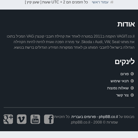
עמוד ראשי
כל הזמנים הם UTC + 2 שעות [ שעון קיץ ]
אודות
VAGIT.co.il הוקמה ב2011 במטרה לאחד את קהילת חובבי קונצרן VAG המכיל בתוכו
את מותגי Audi, VW, Seat ו Skoda. עד מהרה הפכה ואגית להיות להיות הקהילה
הגדולה בישראל לחובבי המותג וכן לאחד ממקורות המידע הגדולים ברשת בנושא.
לינקים
פורום
תנאי שימוש
שאלות נפוצות
צור קשר
מבוסס על
phpBB.co.il - פורומים בעברית
. כל הזכויות
שמורות © 2008 - phpBB.co.il.