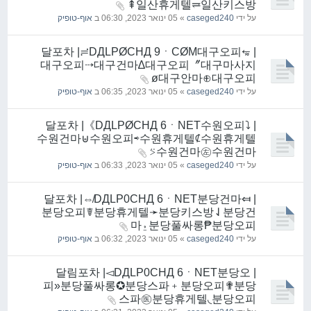
⇞일산휴게텔⥩일산키스방
על ידי
caseged240
» 05 ינואר 2023, 06:30 ב
אוף-טופיק
| 달포차 |≓DДLPØCHД 9ㆍCØM대구오피⭊
대구오피⤏대구건마∆대구오피〞대구마사지
ø대구안마⊕대구오피
על ידי
caseged240
» 05 ינואר 2023, 06:35 ב
אוף-טופיק
| 달포차 |《DДLPØCHД 6ㆍNET수원오피⤵
수원건마⊎수원오피⇨수원휴게텔⊄수원휴게텔
⍩수원건마㊧수원건마
על ידי
caseged240
» 05 ינואר 2023, 06:33 ב
אוף-טופיק
| 달포차 |⇎DДLP0CHД 6ㆍNET분당건마⤆
분당오피☤분당휴게텔➛분당키스방⇃분당건
마⍚분당풀싸롱₱분당오피
על ידי
caseged240
» 05 ינואר 2023, 06:32 ב
אוף-טופיק
| 달림포차 |◅DДLP0CHД 6ㆍNET분당오
피»분당풀싸롱✪분당스파﹢분당오피✟분당
스파㊩분당휴게텔◟분당오피