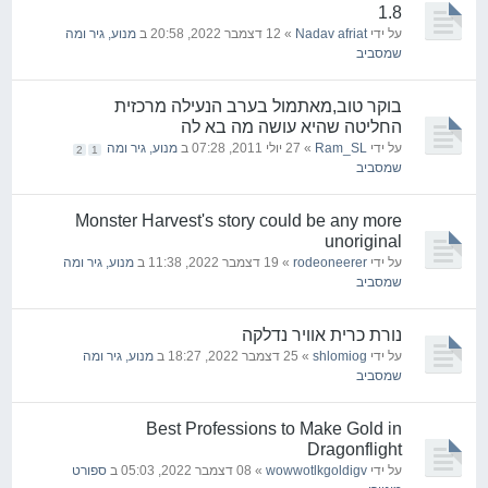
1.8
על ידי
Nadav afriat
» 12 דצמבר 2022, 20:58 ב
מנוע, גיר ומה
שמסביב
בוקר טוב,מאתמול בערב הנעילה מרכזית
החליטה שהיא עושה מה בא לה
על ידי
Ram_SL
» 27 יולי 2011, 07:28 ב
מנוע, גיר ומה
2
1
שמסביב
Monster Harvest's story could be any more
unoriginal
על ידי
rodeoneerer
» 19 דצמבר 2022, 11:38 ב
מנוע, גיר ומה
שמסביב
נורת כרית אוויר נדלקה
על ידי
shlomiog
» 25 דצמבר 2022, 18:27 ב
מנוע, גיר ומה
שמסביב
Best Professions to Make Gold in
Dragonflight
על ידי
wowwotlkgoldigv
» 08 דצמבר 2022, 05:03 ב
ספורט