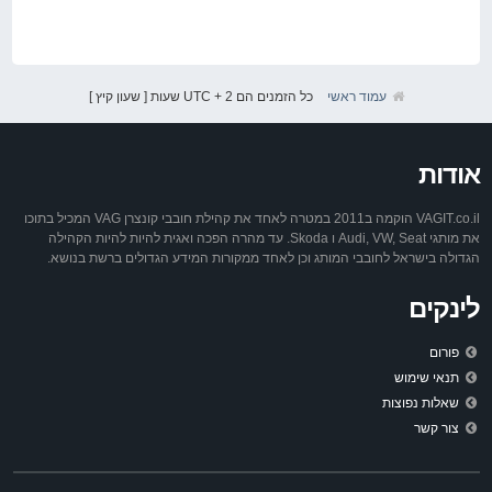
עמוד ראשי
כל הזמנים הם UTC + 2 שעות [ שעון קיץ ]
אודות
VAGIT.co.il הוקמה ב2011 במטרה לאחד את קהילת חובבי קונצרן VAG המכיל בתוכו
את מותגי Audi, VW, Seat ו Skoda. עד מהרה הפכה ואגית להיות להיות הקהילה
הגדולה בישראל לחובבי המותג וכן לאחד ממקורות המידע הגדולים ברשת בנושא.
לינקים
פורום
תנאי שימוש
שאלות נפוצות
צור קשר