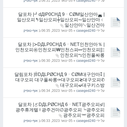
על ידי
caseged240
» 05 ינואר 2023, 06:31 ב
אוף-טופיק
| 달포차 |┛dДlP0CHД 9ㆍCØM일산안마◛
일산오피↰일산오피╪일산오피⥊일산안마﹤
일산안마␄일산건마
על ידי
caseged240
» 05 ינואר 2023, 06:35 ב
אוף-טופיק
| 달포차 |≻DДLP0CHД 6ㆍNET인천안마％
인천오피㊑인천오피₩인천스파⤠인천오피⬱
인천오피⥃인천풀싸롱
על ידי
caseged240
» 05 ינואר 2023, 06:30 ב
אוף-טופיק
| 달림포차 |ꌇDДLPØCHД 9ㆍCØM대구안마⁑
대구오피 대구풀싸롱✑대구오피≷대구오피✆
대구오피➫대구키스방
על ידי
caseged240
» 05 ינואר 2023, 06:34 ב
אוף-טופיק
| 달포차 |〥DДLPØCHД 6ㆍNET광주오피≰
광주휴게텔☿광주건마∅광주오피┕광주오피
광주오피⌤광주오피
על ידי
caseged240
» 05 ינואר 2023, 06:33 ב
אוף-טופיק