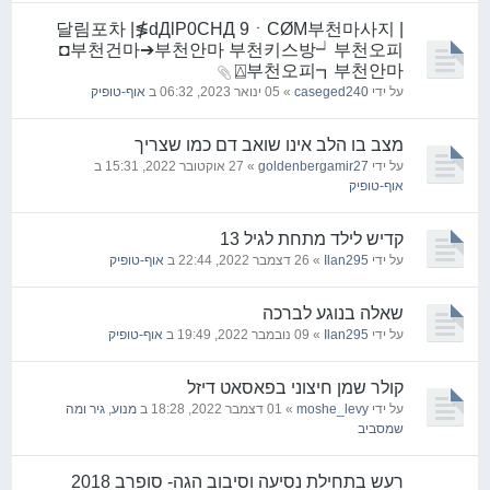
| 달림포차 |≸dДlP0CHД 9ㆍCØM부천마사지
◘부천건마➔부천안마 부천키스방┙부천오피
⍍부천오피┓부천안마
על ידי
caseged240
» 05 ינואר 2023, 06:32 ב
אוף-טופיק
מצב בו הלב אינו שואב דם כמו שצריך
על ידי
goldenbergamir27
» 27 אוקטובר 2022, 15:31 ב
אוף-טופיק
קדיש לילד מתחת לגיל 13
על ידי
Ilan295
» 26 דצמבר 2022, 22:44 ב
אוף-טופיק
שאלה בנוגע לברכה
על ידי
Ilan295
» 09 נובמבר 2022, 19:49 ב
אוף-טופיק
קולר שמן חיצוני בפאסאט דיזל
על ידי
moshe_levy
» 01 דצמבר 2022, 18:28 ב
מנוע, גיר ומה
שמסביב
רעש בתחילת נסיעה וסיבוב הגה- סופרב 2018