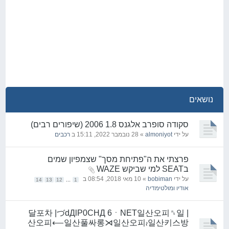
נושאים
סקודה סופרב אלגנס 1.8 2006 (שיפורים רבים)
על ידי
almoniyot
» 28 נובמבר 2022, 15:11 ב
רכבים
פרצתי את ה"פתיחת מסך" שצמפיון שמים
בSEAT למי שביקש WAZE
על ידי
bobiman
» 10 מאי 2018, 08:54 ב
...
14
13
12
1
אודיו ומולטימדיה
| 달포차 |づdДlP0CHД 6ㆍNET일산오피␞일
산오피⟵일산풀싸롱⋊일산오피≀일산키스방