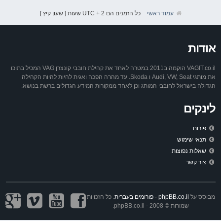
עמוד ראשי
כל הזמנים הם UTC + 2 שעות [ שעון קיץ ]
אודות
VAGIT.co.il הוקמה ב2011 במטרה לאחד את קהילת חובבי קונצרן VAG המכיל בתוכו
את מותגי Audi, VW, Seat ו Skoda. עד מהרה הפכה ואגית להיות להיות הקהילה
הגדולה בישראל לחובבי המותג וכן לאחד ממקורות המידע הגדולים ברשת בנושא.
לינקים
פורום
תנאי שימוש
שאלות נפוצות
צור קשר
מבוסס על
phpBB.co.il - פורומים בעברית
. כל הזכויות
שמורות © 2008 - phpBB.co.il.