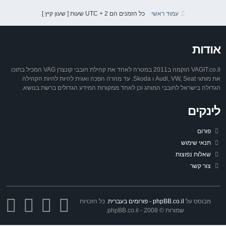
עמוד ראשי
כל הזמנים הם UTC + 2 שעות [ שעון קיץ ]
אודות
VAGIT.co.il הוקמה ב2011 במטרה לאחד את קהילת חובבי קונצרן VAG המכיל בתוכו
את מותגי Audi, VW, Seat ו Skoda. עד מהרה הפכה ואגית להיות להיות הקהילה
הגדולה בישראל לחובבי המותג וכן לאחד ממקורות המידע הגדולים ברשת בנושא.
לינקים
פורום
תנאי שימוש
שאלות נפוצות
צור קשר
מבוסס על
phpBB.co.il - פורומים בעברית
. כל הזכויות
שמורות © 2008 - phpBB.co.il.