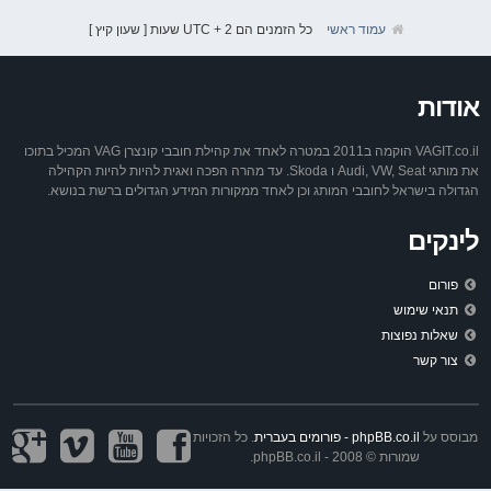
עמוד ראשי
כל הזמנים הם UTC + 2 שעות [ שעון קיץ ]
אודות
VAGIT.co.il הוקמה ב2011 במטרה לאחד את קהילת חובבי קונצרן VAG המכיל בתוכו
את מותגי Audi, VW, Seat ו Skoda. עד מהרה הפכה ואגית להיות להיות הקהילה
הגדולה בישראל לחובבי המותג וכן לאחד ממקורות המידע הגדולים ברשת בנושא.
לינקים
פורום
תנאי שימוש
שאלות נפוצות
צור קשר
מבוסס על
phpBB.co.il - פורומים בעברית
. כל הזכויות
שמורות © 2008 - phpBB.co.il.