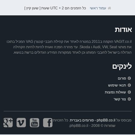
עמוד ראשי
כל הזמנים הם UTC + 2 שעות [ שעון קיץ ]
אודות
VAGIT.co.il הוקמה ב2011 במטרה לאחד את קהילת חובבי קונצרן VAG המכיל בתוכו
את מותגי Audi, VW, Seat ו Skoda. עד מהרה הפכה ואגית להיות להיות הקהילה
הגדולה בישראל לחובבי המותג וכן לאחד ממקורות המידע הגדולים ברשת בנושא.
לינקים
פורום
תנאי שימוש
שאלות נפוצות
צור קשר
מבוסס על
phpBB.co.il - פורומים בעברית
. כל הזכויות
שמורות © 2008 - phpBB.co.il.