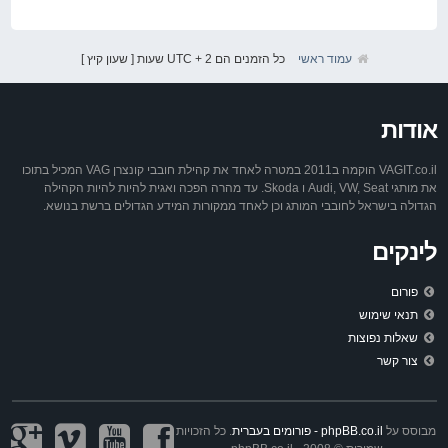
עמוד ראשי
כל הזמנים הם UTC + 2 שעות [ שעון קיץ ]
אודות
VAGIT.co.il הוקמה ב2011 במטרה לאחד את קהילת חובבי קונצרן VAG המכיל בתוכו
את מותגי Audi, VW, Seat ו Skoda. עד מהרה הפכה ואגית להיות להיות הקהילה
הגדולה בישראל לחובבי המותג וכן לאחד ממקורות המידע הגדולים ברשת בנושא.
לינקים
פורום
תנאי שימוש
שאלות נפוצות
צור קשר
מבוסס על
phpBB.co.il - פורומים בעברית
. כל הזכויות