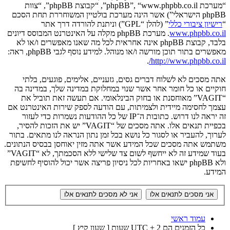
“מערכת phpBB”, “www.phpbb.co.il”, “קבוצת phpBB”, “צוות
phpBB הישראלי”) אשר הינה מערכת בולטיין המשוחררת תחת הסכם
“
רישיון ציבורי כללי
” (להלן “GPL”) וניתנת להורדה דרך אתר
www.phpbb.co.il
. מערכת phpBB מקלה על האינטרנט המבוסס דיונים
בלבד, קבוצת phpBB אינה אחראית לכל מה שאנו מאפשרים ו/או לא
מאפשרים בתור תוכן מורשה ו/או מנוהל. למידע נוסף לגבי phpBB, ראה:
.
http://www.phpbb.co.il/
אתה מסכים לא לשלוח דברים גסים, גזעניים, אלימים, פוגעים, בלתי
חוקיים או כל חומר אחר אשר שנוי במחלוקת במדינה שלך, במדינה בה
“VAGIT” מאוחסנת או בחוק הבינלאומי. אם תעשה זאת תוביל את
עצמך לחסימה מיידית ולצמיתות, עם הודעה לספק שירות האינטרנט אם
זה יראה לנו דרוש. כתובות ה־IP של כל ההודעות נשמרות כדי לעזור
בכפיית תנאים אלו. אתה מסכים של “VAGIT” יש את הזכות להסיר,
לערוך, להעביר או לסגור כל נושא בכל זמן נתון הנראה לנו מתאים. בתור
משתמש אתה מסכים שכל המידע אשר אתה מזין יאוחסן בבסיס הנתונים.
בעוד שמידע זה לא ייחשף לשום צד שלישי ללא הסכמתך, לא “VAGIT”
ולא phpBB ישאו באחריות לכל ניסיון פריצה אשר יכול להוסיף לחשיפת
המידע.
עמוד ראשי
כל הזמנים הם UTC + 2 שעות [ שעון קיץ ]