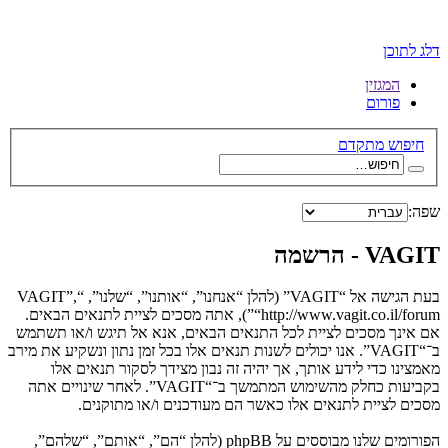
דלג לתוכן
המגזין
פורום
חיפוש מתקדם
שפה:
VAGIT - הרשמה
בעת הגישה אל “VAGIT” (להלן “אנחנו”, “אותנו”, “שלנו”, “VAGIT”,
“http://www.vagit.co.il/forum”), אתה מסכים לציית לתנאים הבאים.
אם אינך מסכים לציית לכל התנאים הבאים, אנא אל תיגש ו/או תשתמש
ב־“VAGIT”. אנו יכולים לשנות תנאים אלו בכל זמן נתון ונשקיע את מירב
מאמצינו כדי לידע אותך, אך יהיה זה נבון מצידך לסקור תנאים אלו
בקביעות כחלק מהשימוש המתמשך ב־“VAGIT”. לאחר שינויים אתה
מסכים לציית לתנאים אלו כאשר הם מעודכנים ו/או מתוקנים.
הפורומים שלנו מבוססים על phpBB (להלן “הם”, “אותם”, “שלהם”,