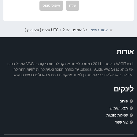
עמוד ראשי
כל הזמנים הם UTC + 2 שעות [ שעון קיץ ]
אודות
VAGIT.co.il הוקמה ב2011 במטרה לאחד את קהילת חובבי קונצרן VAG המכיל בתוכו
את מותגי Audi, VW, Seat ו Skoda. עד מהרה הפכה ואגית להיות להיות הקהילה
הגדולה בישראל לחובבי המותג וכן לאחד ממקורות המידע הגדולים ברשת בנושא.
לינקים
פורום
תנאי שימוש
שאלות נפוצות
צור קשר