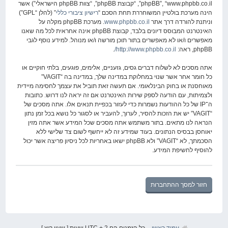
phpBB”, “www.phpbb.co.il”, “קבוצת phpBB”, “צוות phpBB הישראלי”) אשר
הינה מערכת בולטיין המשוחררת תחת הסכם “
רישיון ציבורי כללי
” (להלן “GPL”)
וניתנת להורדה דרך אתר
www.phpbb.co.il
. מערכת phpBB מקלה על
האינטרנט המבוסס דיונים בלבד, קבוצת phpBB אינה אחראית לכל מה שאנו
מאפשרים ו/או לא מאפשרים בתור תוכן מורשה ו/או מנוהל. למידע נוסף לגבי
phpBB, ראה:
http://www.phpbb.co.il/
.
אתה מסכים לא לשלוח דברים גסים, גזעניים, אלימים, פוגעים, בלתי חוקיים או
כל חומר אחר אשר שנוי במחלוקת במדינה שלך, במדינה בה “VAGIT”
מאוחסנת או בחוק הבינלאומי. אם תעשה זאת תוביל את עצמך לחסימה מיידית
ולצמיתות, עם הודעה לספק שירות האינטרנט אם זה יראה לנו דרוש. כתובות
ה־IP של כל ההודעות נשמרות כדי לעזור בכפיית תנאים אלו. אתה מסכים של
“VAGIT” יש את הזכות להסיר, לערוך, להעביר או לסגור כל נושא בכל זמן נתון
הנראה לנו מתאים. בתור משתמש אתה מסכים שכל המידע אשר אתה מזין
יאוחסן בבסיס הנתונים. בעוד שמידע זה לא ייחשף לשום צד שלישי ללא
הסכמתך, לא “VAGIT” ולא phpBB ישאו באחריות לכל ניסיון פריצה אשר יכול
להוסיף לחשיפת המידע.
חזור למסך ההתחברות