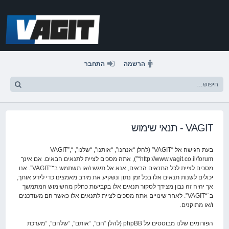
דלג
לתוכן
הרשמה
התחבר
VAGIT - תנאי שימוש
בעת הגישה אל “VAGIT” (להלן “אנחנו”, “אותנו”, “שלנו”, “VAGIT”,
“http://www.vagit.co.il/forum”), אתה מסכים לציית לתנאים הבאים. אם אינך
מסכים לציית לכל התנאים הבאים, אנא אל תיגש ו/או תשתמש ב־“VAGIT”. אנו
יכולים לשנות תנאים אלו בכל זמן נתון ונשקיע את מירב מאמצינו כדי לידע אותך,
אך יהיה זה נבון מצידך לסקור תנאים אלו בקביעות כחלק מהשימוש המתמשך
ב־“VAGIT”. לאחר שינויים אתה מסכים לציית לתנאים אלו כאשר הם מעודכנים
ו/או מתוקנים.
הפורומים שלנו מבוססים על phpBB (להלן “הם”, “אותם”, “שלהם”, “מערכת