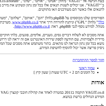
לתנאים אלו כאשר הם מעודכנים ו/או מתוקנים.
הפורומים שלנו מבוססים על phpBB (להלן “הם”, “אותם”, “שלהם”, “מערכת phpBB”, “www.phpbb.co.il”, “קבוצת phpBB”, “צוות phpBB הישראלי”) אשר הינה מערכת בולטיין המשוחררת תחת הסכם “
כללי
” (להלן “GPL”) וניתנת להורדה דרך אתר
www.phpbb.co.il
מנוהל. למידע נוסף לגבי phpBB, ראה:
http://www.phpbb.co.il/
.
ניסיון פריצה אשר יכול להוסיף לחשיפת המידע.
חזור למסך ההתחברות
עמוד ראשי
כל הזמנים הם UTC + 2 שעות [ שעון קיץ ]
אודות
המידע הגדולים ברשת בנושא.