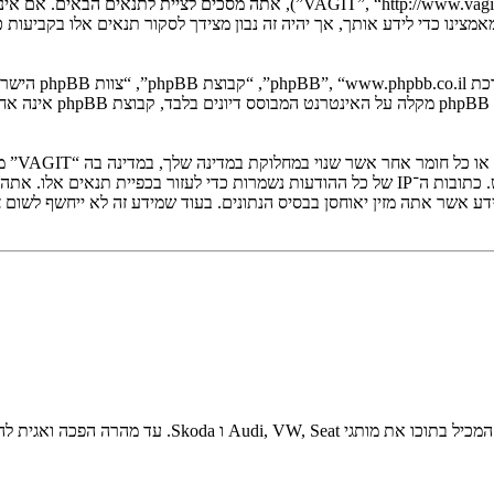
בעת הגישה אל “VAGIT” (להלן “אנחנו”, “אותנו”, “שלנו”, “://www.vagit.co.il/forum
. מערכת phpBB מ
אתה מסכ
VAGIT.co.il הוקמה ב2011 במטרה לאחד את קהילת חובבי קו