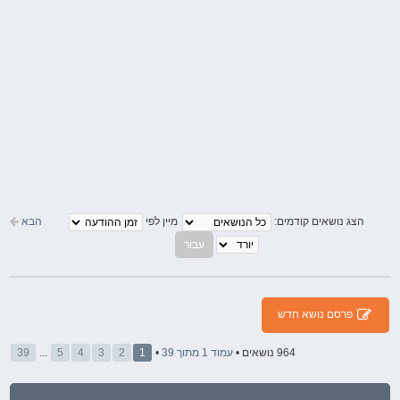
הבא
הצג נושאים קודמים:
מיין לפי
פרסם נושא חדש
964 נושאים •
עמוד
1
מתוך
39
•
1
2
3
4
5
...
39