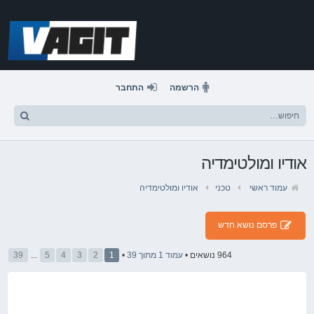
דלג
לתוכן
הרשמה
התחבר
אודיו ומולטימדיה
עמוד ראשי
טכני
אודיו ומולטימדיה
פרסם נושא חדש
964 נושאים •
עמוד
1
מתוך
39
•
1
2
3
4
5
...
39