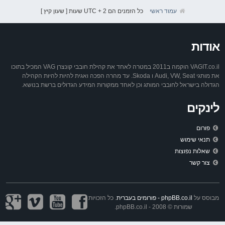
עמוד ראשי
כל הזמנים הם UTC + 2 שעות [ שעון קיץ ]
אודות
VAGIT.co.il הוקמה ב2011 במטרה לאחד את קהילת חובבי קונצרן VAG המכיל בתוכו
את מותגי Audi, VW, Seat ו Skoda. עד מהרה הפכה ואגית להיות להיות הקהילה
הגדולה בישראל לחובבי המותג וכן לאחד ממקורות המידע הגדולים ברשת בנושא.
לינקים
פורום
תנאי שימוש
שאלות נפוצות
צור קשר
מבוסס על
phpBB.co.il - פורומים בעברית
. כל הזכויות
שמורות © 2008 - phpBB.co.il.