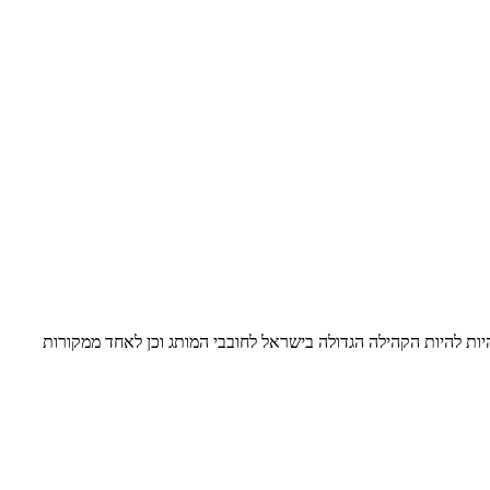
נצרן VAG המכיל בתוכו את מותגי Audi, VW, Seat ו Skoda. עד מהרה הפכה ואגית להיות להיות הקהילה הגדולה בישראל לחובבי המותג וכן לאחד ממקורות