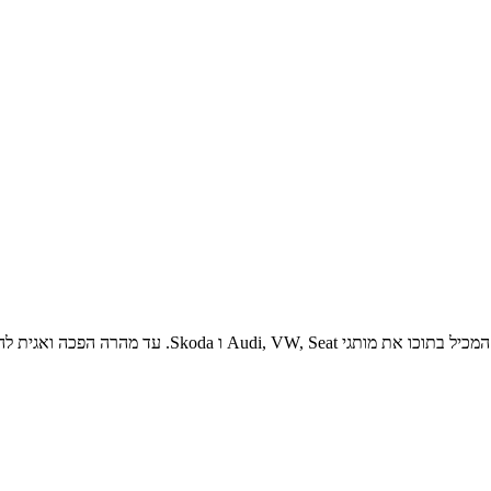
VAGIT.co.il הוקמה ב2011 במטרה לאחד את קהילת חובבי קו