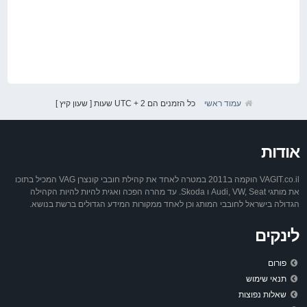
עמוד ראשי
כל הזמנים הם UTC + 2 שעות [ שעון קיץ ]
אודות
VAGIT.co.il הוקמה ב2011 במטרה לאחד את קהילת חובבי קונצרן VAG המכיל בתוכו
את מותגי Audi, VW, Seat ו Skoda. עד מהרה הפכה ואגית להיות להיות הקהילה
הגדולה בישראל לחובבי המותג וכן לאחד ממקורות המידע הגדולים ברשת בנושא.
לינקים
פורום
תנאי שימוש
שאלות נפוצות