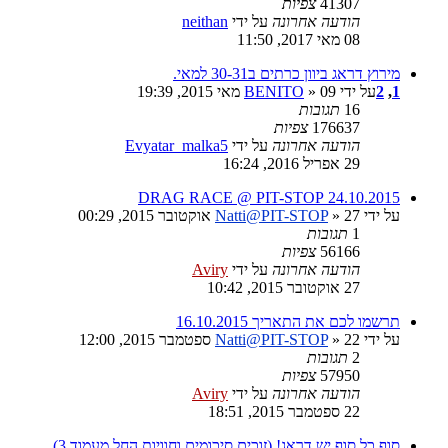
41307
צפיות
הודעה אחרונה
על ידי
neithan
08 מאי 2017, 11:50
מירוץ דראג ביוון כרתים ב30-31 למאי.
1
,
2
על ידי
» 09 מאי 2015, 19:39
BENITO
16
תגובות
176637
צפיות
הודעה אחרונה
על ידי
Evyatar_malka5
29 אפריל 2016, 16:24
24.10.2015 DRAG RACE @ PIT-STOP
על ידי
» 27 אוקטובר 2015, 00:29
Natti@PIT-STOP
1
תגובות
56166
צפיות
הודעה אחרונה
על ידי
Aviry
27 אוקטובר 2015, 10:42
תרשמו לכם את התאריך 16.10.2015
על ידי
» 22 ספטמבר 2015, 12:00
Natti@PIT-STOP
2
תגובות
57950
צפיות
הודעה אחרונה
על ידי
Aviry
22 ספטמבר 2015, 18:51
סוף כל סוף יש דראג! (זוכים סיכומים וחוויות החל מעמוד 3)