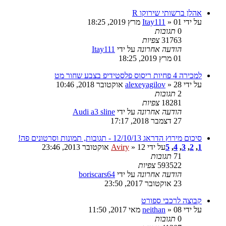
אהלן ברשותי שירוקו R
על ידי
» 01 מרץ 2019, 18:25
Itay111
0
תגובות
31763
צפיות
הודעה אחרונה
על ידי
Itay111
01 מרץ 2019, 18:25
למכירה 4 פחיות ריסוס פלסטידיפ בצבע שחור מט
על ידי
» 28 אוקטובר 2018, 10:46
alexeyagilov
2
תגובות
18281
צפיות
הודעה אחרונה
על ידי
Audi a3 sline
27 דצמבר 2018, 17:17
סיכום מירוץ הדראג 12/10/13 - תגובות, תמונות וסרטונים פה!
1
,
2
,
3
,
4
,
5
על ידי
» 12 אוקטובר 2013, 23:46
Aviry
71
תגובות
593522
צפיות
הודעה אחרונה
על ידי
boriscars64
23 אוקטובר 2017, 23:50
קבוצה לרכבי ספורט
על ידי
» 08 מאי 2017, 11:50
neithan
0
תגובות