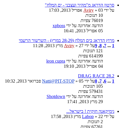
סרטון הדראג מ"מהיר ועצבני - ים המלח"
על ידי
» 03 אפריל 2013, 17:03
Aviry
10
תגובות
76019
צפיות
הודעה אחרונה
על ידי
xpboss
05 אפריל 2013, 16:41
מרוץ הדראג בים המלח (28-29 במרץ) - השרשור הרשמי
1
...
7
,
8
,
9
על ידי
» 27 מרץ 2013, 11:28
Aviry
121
תגובות
614199
צפיות
הודעה אחרונה
על ידי
leon cupra
04 אפריל 2013, 19:10
28.2 DRAG RACE
1
...
6
,
7
,
8
על ידי
» 05 פברואר 2013, 10:32
Natti@PIT-STOP
105
תגובות
579431
צפיות
הודעה אחרונה
על ידי
Shotdown
29 מרץ 2013, 17:41
גימיקאנה חוקית ! בישראל...
על ידי
» 22 מרץ 2013, 17:58
Labop
2
תגובות
67261
צפיות