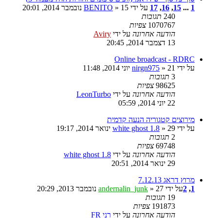
1
...
15
,
16
,
17
על ידי
» 15 נובמבר 2014, 20:01
BENITO
240
תגובות
1070767
צפיות
הודעה אחרונה
על ידי
Aviry
13 דצמבר 2014, 20:45
Online broadcast - RDRC
על ידי
» 21 יוני 2014, 11:48
nirgn975
3
תגובות
98625
צפיות
הודעה אחרונה
על ידי
LeonTurbo
22 יוני 2014, 05:59
מירוצים קטגוריה הנעה קדמית
על ידי
» 29 ינואר 2014, 19:17
white ghost 1.8
2
תגובות
69748
צפיות
הודעה אחרונה
על ידי
white ghost 1.8
29 ינואר 2014, 20:51
מרוץ דראג 7.12.13
1
,
2
על ידי
» 27 נובמבר 2013, 20:29
andernalin_junk
19
תגובות
191873
צפיות
הודעה אחרונה
על ידי
רני FR