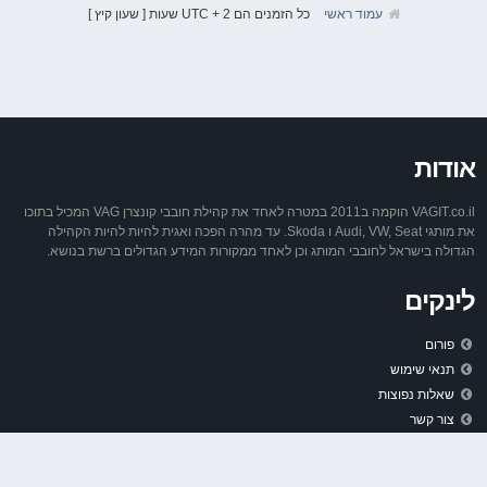
עמוד ראשי
כל הזמנים הם UTC + 2 שעות [ שעון קיץ ]
אודות
VAGIT.co.il הוקמה ב2011 במטרה לאחד את קהילת חובבי קונצרן VAG המכיל בתוכו
את מותגי Audi, VW, Seat ו Skoda. עד מהרה הפכה ואגית להיות להיות הקהילה
הגדולה בישראל לחובבי המותג וכן לאחד ממקורות המידע הגדולים ברשת בנושא.
לינקים
פורום
תנאי שימוש
שאלות נפוצות
צור קשר