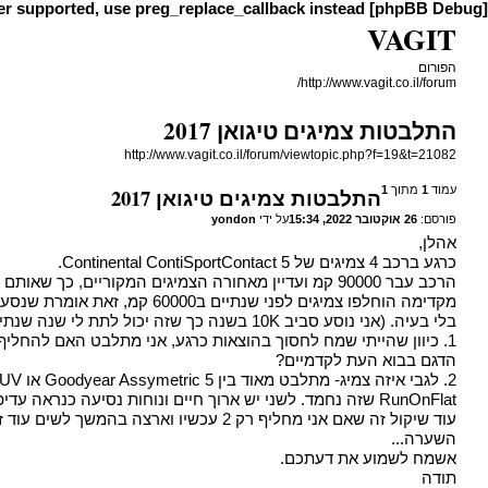
ger supported, use preg_replace_callback instead
[phpBB Debug] PHP Warning
VAGIT
הפורום
http://www.vagit.co.il/forum/
התלבטות צמיגים טיגואן 2017
http://www.vagit.co.il/forum/viewtopic.php?f=19&t=21082
עמוד
1
מתוך
1
התלבטות צמיגים טיגואן 2017
פורסם:
26 אוקטובר 2022, 15:34
על ידי
yondon
אהלן,
כרגע ברכב 4 צמיגים של Continental ContiSportContact 5.
הרכב עבר 90000 קמ ועדיין מאחורה הצמיגים המקוריים, כך שאותם אני חייב להחליף מיידית.
בלי בעיה. (אני נוסע סביב 10K בשנה כך שזה יכול לתת לי שנה שנתיים של שקט)
1. כיוון שהייתי שמח לחסוך בהוצאות כרגע, אני מתלבט האם להחליף
הדגם בבוא העת לקדמיים?
RunOnFlat שזה נחמד. לשני יש ארוך חיים ונוחות נסיעה כנראה עדיפה.
השערה...
אשמח לשמוע את דעתכם.
תודה