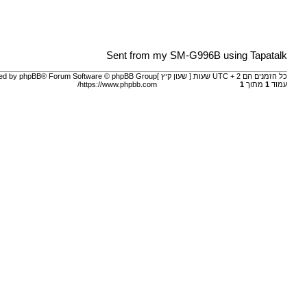
Sent from my SM-G996B using Tapatalk
כל הזמנים הם UTC + 2 שעות [ שעון קיץ ]
ed by phpBB® Forum Software © phpBB Group
עמוד
1
מתוך
1
https://www.phpbb.com/