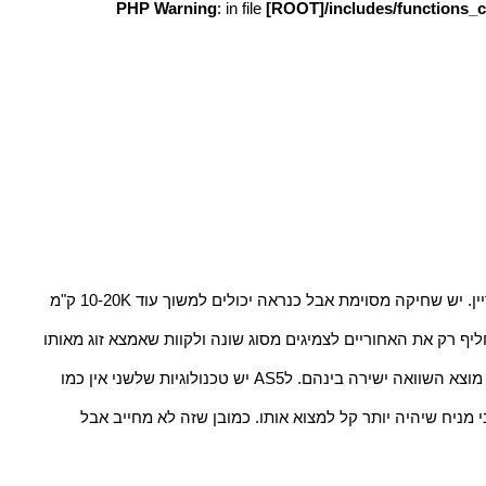
: in file
[ROOT]/includes/functions_
מקדימה הוחלפו צמיגים לפני שנתיים ב60000 קמ, זאת אומרת שנסעו "רק" 30000 קמ (תאריך היצור שלהם לפני 3 שנים). מצבם יחסית טוב עדיין. יש שחיקה מסוימת אבל כנראה יכולים למשוך עוד 10-20K ק"מ
יף רק את האחוריים לצמיגים מסוג שונה ולקוות שאמצא זוג מאותו
2. לגבי איזה צמיג- מתלבט מאוד בין Goodyear Assymetric 5 או Goodyear EfficientGrip 2 SUV. על שניהם אני קורא ביקורות טובות אבל לא מוצא השוואה ישירה בינהם. לAS5 יש טכנולוגיות שלשני אין כמו
 זוג מאותו הדגם אולי יש לEfficientGrip 2 SUV עדיפות כי הוא דגם חדש ואני מניח שיהיה יותר קל למצוא אותו. כמובן שזה לא מחייב אבל