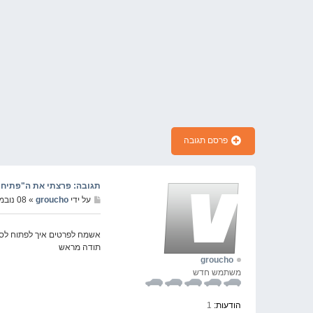
פרסם תגובה
תגובה: פרצתי את ה"פתיחת מסך" שצ
על ידי
groucho
» 08 נובמבר 2021, 08:55
אשמח לפרטים איך לפתוח לסקודה אוקטביה 2020 
תודה מראש
groucho
משתמש חדש
הודעות:
1