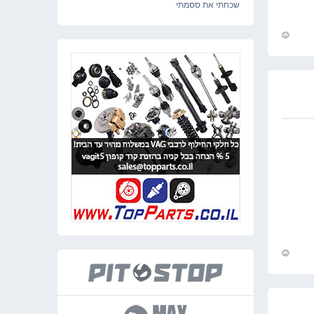
שכחתי את ססמתי
חזור
למעלה
חזור
למעלה