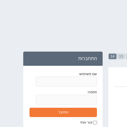
14
13
התחברות
שם משתמש:
ססמה:
זכור אותי