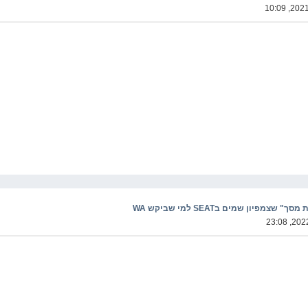
מפיון שמים בSEAT למי שביקש WA