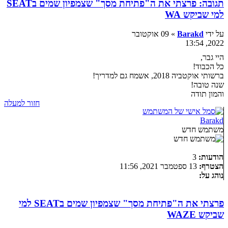
תגובה: פרצתי את ה"פתיחת מסך" שצמפיון שמים בSEAT
למי שביקש WA
על ידי
Barakd
» 09 אוקטובר
2022, 13:54
היי גבר,
כל הכבוד!
ברשותי אוקטביה 2018, אשמח גם למדריך!
שנה טובה!
והמון תודה
חזור למעלה
Barakd
משתמש חדש
הודעות:
3
הצטרף:
13 ספטמבר 2021, 11:56
נוהג על:
פרצתי את ה"פתיחת מסך" שצמפיון שמים בSEAT למי
שביקש WAZE