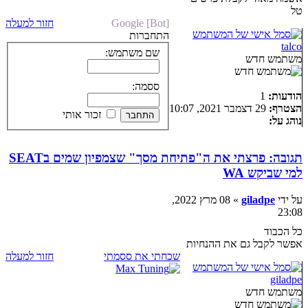
טל
Google [Bot]
חזור למעלה
התחברות
talco
שם משתמש:
משתמש חדש
ססמה:
הודעות:
1
הצטרף:
29 דצמבר 2021, 10:07
זכור אותי
נוהג על:
תגובה: פרצתי את ה"פתיחת מסך" שצמפיון שמים בSEAT
למי שביקש WA
על ידי
giladpe
» 08 מרץ 2022,
23:08
כל הכבוד
אפשר לקבל גם את ההנחיות
שכחתי את ססמתי
חזור למעלה
giladpe
משתמש חדש