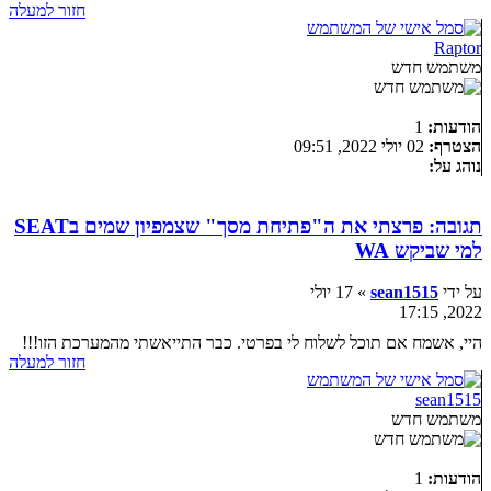
חזור למעלה
Raptor
משתמש חדש
הודעות:
1
הצטרף:
02 יולי 2022, 09:51
נוהג על:
תגובה: פרצתי את ה"פתיחת מסך" שצמפיון שמים בSEAT
למי שביקש WA
על ידי
sean1515
» 17 יולי
2022, 17:15
היי, אשמח אם תוכל לשלוח לי בפרטי. כבר התייאשתי מהמערכת הזו!!!
חזור למעלה
sean1515
משתמש חדש
הודעות:
1