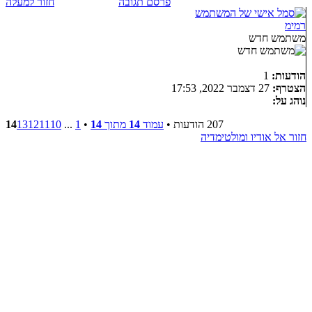
פרסם תגובה
חזור למעלה
רמימ
משתמש חדש
הודעות:
1
הצטרף:
27 דצמבר 2022, 17:53
נוהג על:
207 הודעות •
עמוד
14
מתוך
14
•
1
...
10
11
12
13
14
חזור אל אודיו ומולטימדיה