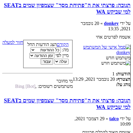
תגובה: פרצתי את ה"פתיחת מסך" שצמפיון שמים בSEAT
למי שביקש WA
על ידי
donkey
» 20 נובמבר
2021, 13:35
אשמח לפרטים אחי
חזור למעלה
הקודם
הצג הודעות החל
מה:
donkey
מיין לפי
משתמש חדש
הודעות:
1
הצטרף:
20 נובמבר 2021, 13:29
מי מחובר
נוהג על:
משתמשים רשומים:
,
Bing [Bot]
תגובה: פרצתי את ה"פתיחת מסך" שצמפיון שמים בSEAT
למי שביקש WA
על ידי
talco
» 29 דצמבר 2021,
10:09
אשמח מאוד לקבלת פרטים