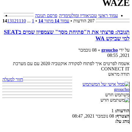
WAZE
עמוד ראשי
טכני
אודיו ומולטימדיה
פרסם תגובה
207 הודעות •
עמוד
14
מתוך
14
•
1
...
10
11
12
13
14
תגובה: פרצתי את ה"פתיחת מסך" שצמפיון שמים בSEAT
למי שביקש WA
על ידי
groucho
» 08 נובמבר
2021, 08:55
אשמח לפרטים איך לפתוח לסקודה אוקטביה 2020 עם עם מערכת
CONNECT IT
תודה מראש
חזור למעלה
groucho
משתמש חדש
הודעות:
1
הצטרף:
08 נובמבר 2021, 08:47
נוהג על: