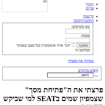
דלג
המגזין
לתוכן
פורום
הרשמה
התחבר
התחבר
שם משתמש:
ססמה:
חבר אותי אוטומטית בכל פעם שאבקר
ממחשב זה
שכחתי את ססמתי
חיפוש מתקדם
פרצתי את ה"פתיחת מסך"
שצמפיון שמים בSEAT למי שביקש