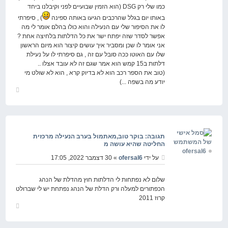
כמו שלי רק DSG (הוא הזמין שבועיים לפני וקיבלנו ביחד
באותו יום בגלל שהרכבים הגיעו באותה ספינה
) , סיפרתי
לו את הסיפור שלי עם הנעילה והוא כולו בהלם אומר לי מה
אפשר לסדר שזה יפתח ישר את כל הדלתות בלחיצה אחת ?
אני אומר לו שכן ומסביר איך עושים קיצור הוא מיום הראשון
שלו עם האוטו ככה סובל עם זה , גם סיפרתי לו על נעילת
דלתות ב15 קמש הוא אמר שגם זה לא עובד אצלו ..
(טוב את הספר רכב הוא לא בדיוק קרא , הוא לא שולט מי
יודע מה בשפה ...)
חזור
למעלה
תגובה: בוקר טוב,מאתמול בערב הנעילה מרכזית
החליטה שהיא עושה מ
ofersal6
על ידי
ofersal6
» 30 דצמבר 2022, 17:05
שלום לא נפתחות לי הדלתות חוץ מהדלת של הנהג
הכפתורים למעלה ורק הדלת של הנהג נפתחת יש לי שברולט
קרוז 2011
חזור
למעלה