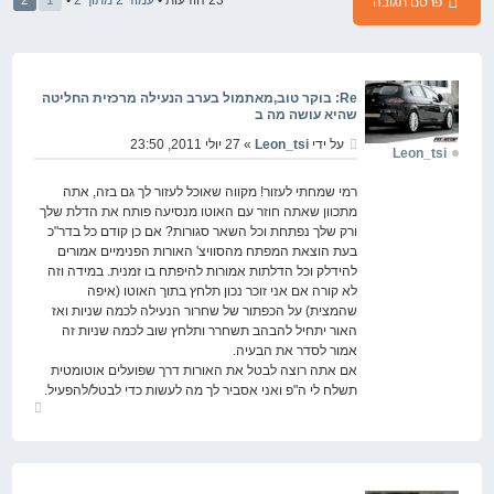
פרסם תגובה
Re: בוקר טוב,מאתמול בערב הנעילה מרכזית החליטה
שהיא עושה מה ב
על ידי
Leon_tsi
» 27 יולי 2011, 23:50
Leon_tsi
רמי שמחתי לעזור! מקווה שאוכל לעזור לך גם בזה, אתה
מתכוון שאתה חוזר עם האוטו מנסיעה פותח את הדלת שלך
ורק שלך נפתחת וכל השאר סגורות? אם כן קודם כל בדר"כ
בעת הוצאת המפתח מהסוויצ' האורות הפנימיים אמורים
להידלק וכל הדלתות אמורות להיפתח בו זמנית. במידה וזה
לא קורה אם אני זוכר נכון תלחץ בתוך האוטו (איפה
שהמצית) על הכפתור של שחרור הנעילה לכמה שניות ואז
האור יתחיל להבהב תשחרר ותלחץ שוב לכמה שניות זה
אמור לסדר את הבעיה.
אם אתה רוצה לבטל את האורות דרך שפועלים אוטומטית
תשלח לי ה"פ ואני אסביר לך מה לעשות כדי לבטל/להפעיל.
חזור
למעלה