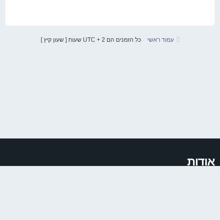
עמוד ראשי
כל הזמנים הם UTC + 2 שעות [ שעון קיץ ]
אודות
VAGIT.co.il הוקמה ב2011 במטרה לאחד את קהילת חובבי קונצרן VAG המכיל בתוכו
את מותגי Audi, VW, Seat ו Skoda. עד מהרה הפכה ואגית להיות להיות הקהילה
הגדולה בישראל לחובבי המותג וכן לאחד ממקורות המידע הגדולים ברשת בנושא.